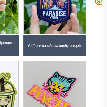
брендске
Уређени пачићи за одећу и торбе