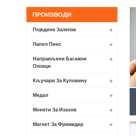
ПРОИЗВОДИ
Поједине Залепке
Лапел Пинс
Направљени Багажни
Ознаци
Кључари За Куповину
Медал
Монети За Изазов
Магнет За Фрижидер