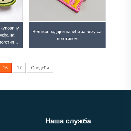
 куповину
Великопродајни пачићи за везу са
ожђа на
логотипом
логотип
ћа Пачићи
16
17
Следећи
Наша служба