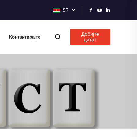
SR
Добијте
Контактирајте
цитат
нас