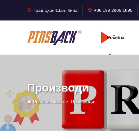
Град ЦхонгШан, Кина
+86 199 2806 1895
Početna
Strana
Производи
Početna Strana
>
Производи