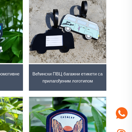
ромотивне
Већински ПВЦ багажни етикети са
прилагођеним логотипом