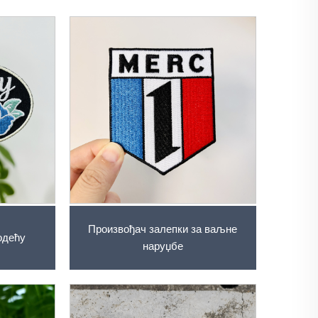
Произвођач залепки за ваљне
одећу
наруџбе