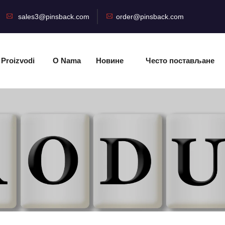
sales3@pinsback.com
order@pinsback.com
Proizvodi
O Nama
Новине
Често постављане
питања