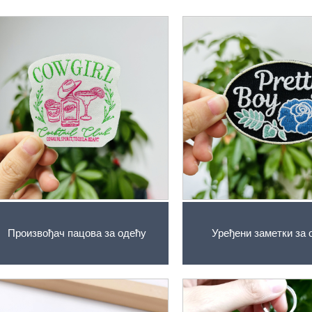
Произвођач пацова за одећу
Уређени заметки за 