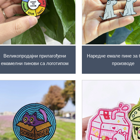
Великопродајни прилагођени
Наредне емале пине за 
емамелни пинови са логотипом
производе