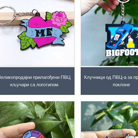
Великопродајни прилагођени ПВЦ
Клучници од ПВЦ-а за п
кључари са логотипом
поклоне