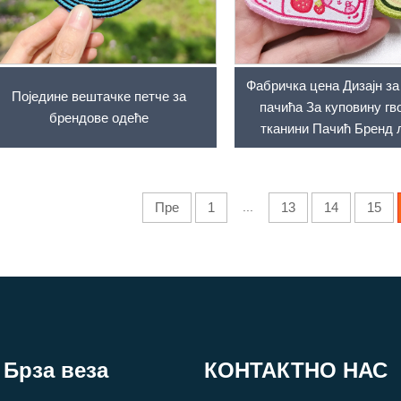
Фабричка цена Дизајн за
Поједине вештачке петче за
пачића За куповину гв
брендове одеће
тканини Пачић Бренд 
Значка Апликација Оде
Пре
1
...
13
14
15
Брза веза
КОНТАКТНО НАС