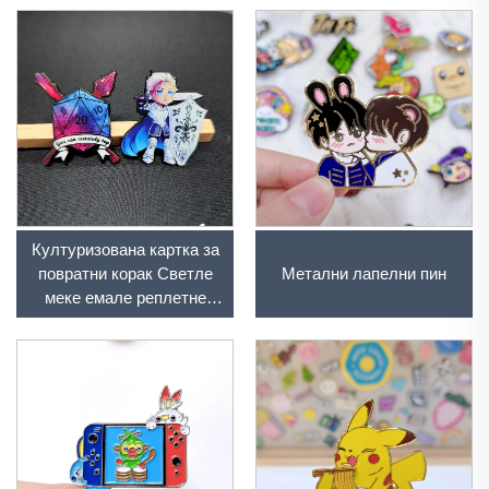
Културизована картка за
повратни корак Светле
Метални лапелни пин
меке емале реплетне
пине