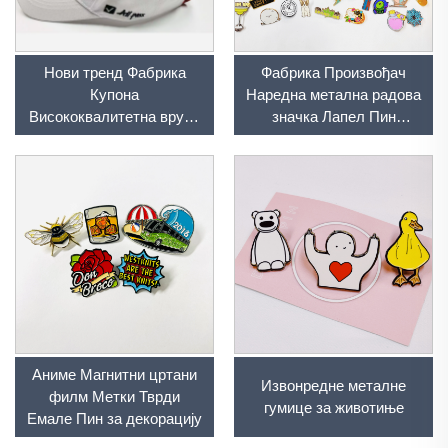
Нови тренд Фабрика
Фабрика Произвођач
Купона
Наредна метална радова
Висококвалитетна врућа
значка Лапел Пин
продаја Емамелна пин
Поставник Наредна
Значка Достављач
дизајн тврди меки
Метал Метла Метла
Емамелни Пин За торбу
Емамелна Тврда
Емамелна Купона Брош
Лапел Пин
Аниме Магнитни цртани
Извонредне металне
филм Метки Тврди
гумице за животиње
Емале Пин за декорацију