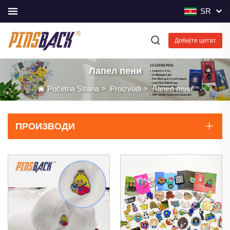
SR
Добијте цитат
Лапел пени
Početna Strana
>
Proizvodi
>
Лапел пени
ПРОИЗВОДИ