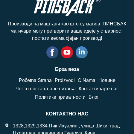
Производи на маштапи као што су магија, ПИНСБАК
магичари могу претворити ваше идеје у стварност,
постати веома сјајан производ!
Брза веза
Početna Strana
Proizvodi
O Nama
Новине
Често постављане питања
Контактирајте нас
Политике приватности
Блог
КОНТАКТНО НАС
1328,1329,1334 Пик Ихуалинг, улица Шики, град
Цхонгшан, провинција Гуандун, Кина