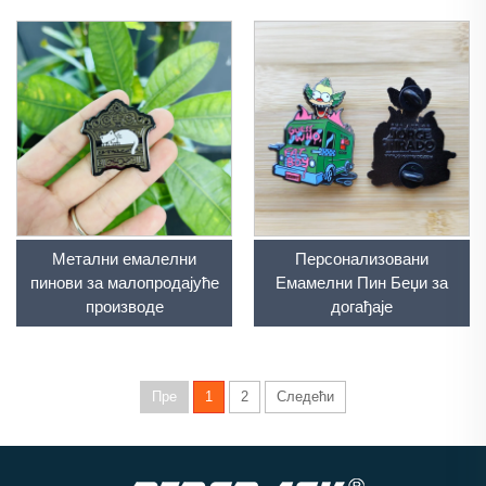
задњу картицу
Метални емалелни
Персонализовани
пинови за малопродајуће
Емамелни Пин Беџи за
производе
догађаје
Пре
1
2
Следећи