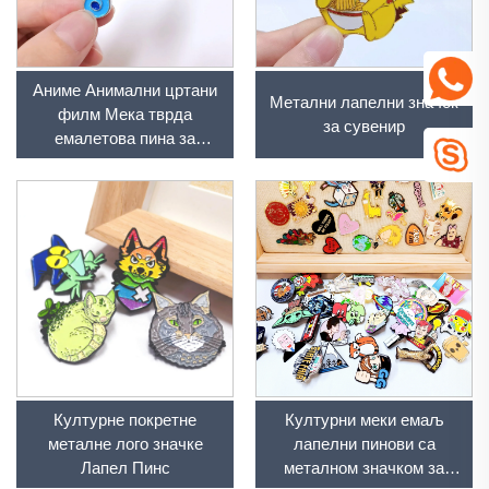
Аниме Анимални цртани
Метални лапелни значок
филм Мека тврда
за сувенир
емалетова пина за
декорацију
Културне покретне
Културни меки емаљ
металне лого значке
лапелни пинови са
Лапел Пинс
металном значком за