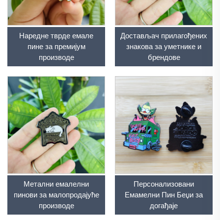
Наредне тврде емале
Достављач прилагођених
пине за премијум
знакова за уметнике и
производе
брендове
Метални емалелни
Персонализовани
пинови за малопродајуће
Емамелни Пин Беџи за
производе
догађаје