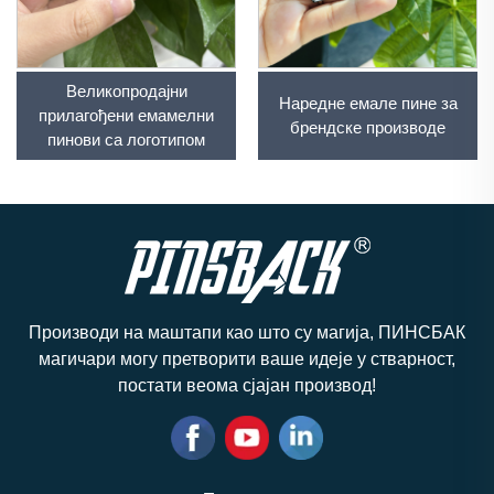
Великопродајни
Наредне емале пине за
прилагођени емамелни
брендске производе
пинови са логотипом
Производи на маштапи као што су магија, ПИНСБАК
магичари могу претворити ваше идеје у стварност,
постати веома сјајан производ!