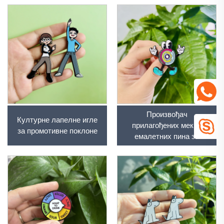
Произвођач
Културне лапелне игле
прилагођених меких
за промотивне поклоне
емалетних пина за
оптерећење