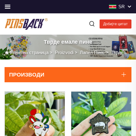
SR
Добијте цитат
Тврде емале пине
Почетна страница
>
Proizvodi
>
Лапел Пинс
>
Тврде емале пине
ПРОИЗВОДИ