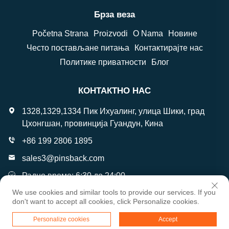
Брза веза
Početna Strana
Proizvodi
O Nama
Новине
Често постављане питања
Контактирајте нас
Политике приватности
Блог
КОНТАКТНО НАС
1328,1329,1334 Пик Ихуалинг, улица Шики, град
Цхонгшан, провинција Гуандун, Кина
+86 199 2806 1895
sales3@pinsback.com
Радно време: 6:30 до 24:00
We use cookies and similar tools to provide our services. If you
don't want to accept all cookies, click Personalize cookies.
Ауторско право © Цхонгшан Вантаи Ратни подаци Цо,
Personalize cookies
Accept
Лтд. Сва права задржана