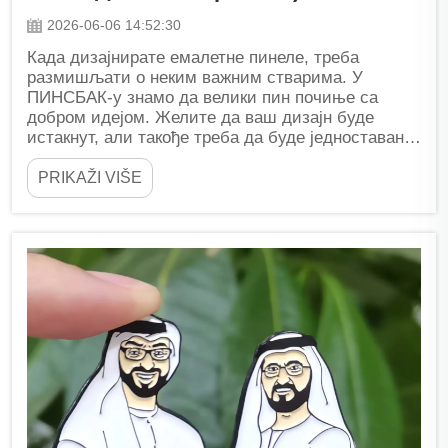
2026-06-06 14:52:30
Када дизајнирате емалетне пинеле, треба
размишљати о неким важним стварима. У
ПИНСБАК-у знамо да велики пин почиње са
добром идејом. Желите да ваш дизајн буде
истакнут, али такође треба да буде једноставан
за израду. То значи размишљати о редовима,
тексту и детаљима....
PRIKAŽI VIŠE