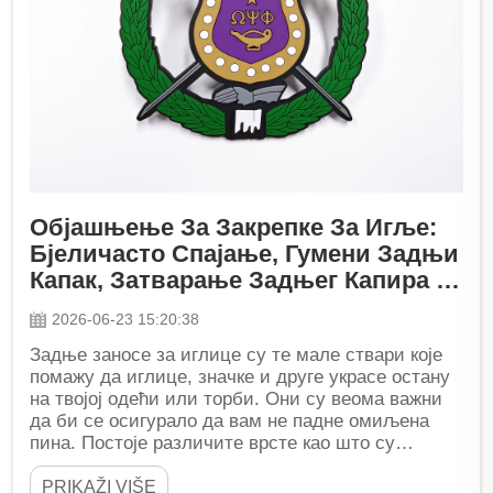
Објашњење За Закрепке За Игље:
Бјеличасто Спајање, Гумени Задњи
Капак, Затварање Задњег Капира И
Још Много Тога
2026-06-23 15:20:38
Задње заносе за иглице су те мале ствари које
помажу да иглице, значке и друге украсе остану
на твојој одећи или торби. Они су веома важни
да би се осигурало да вам не падне омиљена
пина. Постоје различите врсте као што су
лептирски клицки, гумени леђа,...
PRIKAŽI VIŠE