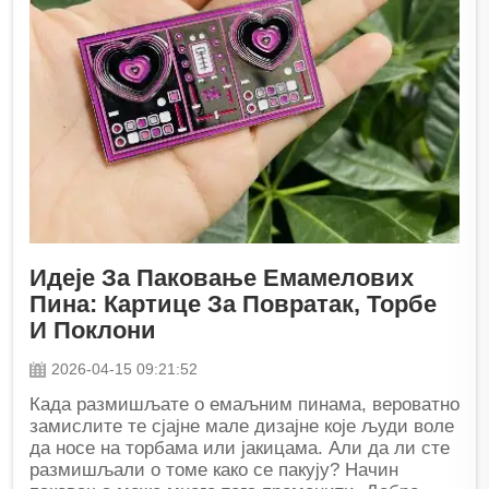
Идеје За Паковање Емамелових
Пина: Картице За Повратак, Торбе
И Поклони
2026-04-15 09:21:52
Када размишљате о емаљним пинама, вероватно
замислите те сјајне мале дизајне које људи воле
да носе на торбама или јакицама. Али да ли сте
размишљали о томе како се пакују? Начин