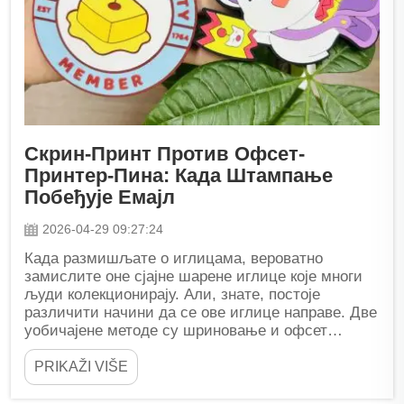
Скрин-Принт Против Офсет-
Принтер-Пина: Када Штампање
Побеђује Емајл
2026-04-29 09:27:24
Када размишљате о иглицама, вероватно
замислите оне сјајне шарене иглице које многи
људи колекционирају. Али, знате, постоје
различити начини да се ове иглице направе. Две
уобичајене методе су шриновање и офсет
штампање. Обоје имају своје...
PRIKAŽI VIŠE