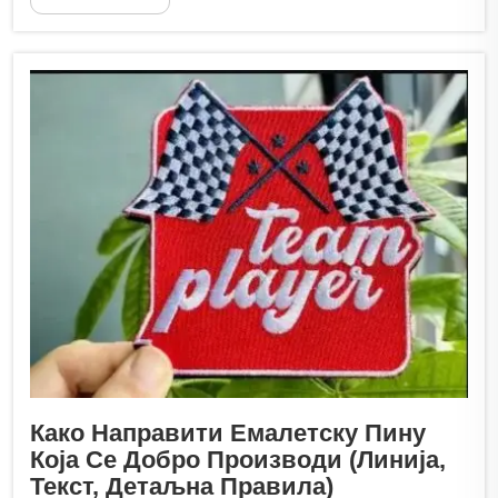
Како Направити Емалетску Пину
Која Се Добро Производи (линија,
Текст, Детаљна Правила)