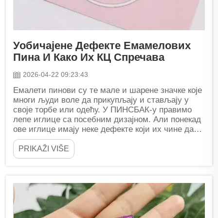
Уобичајене Дефекте Емамелових
Пина И Како Их КЦ Спречава
2026-04-22 09:23:43
Емалети пинови су те мале и шарене значке које
многи људи воле да прикупљају и стављају у
своје торбе или одећу. У ПИНСБАК-у правимо
лепе иглице са посебним дизајном. Али понекад
ове иглице имају неке дефекте који их чине да
изгледају не...
PRIKAŽI VIŠE