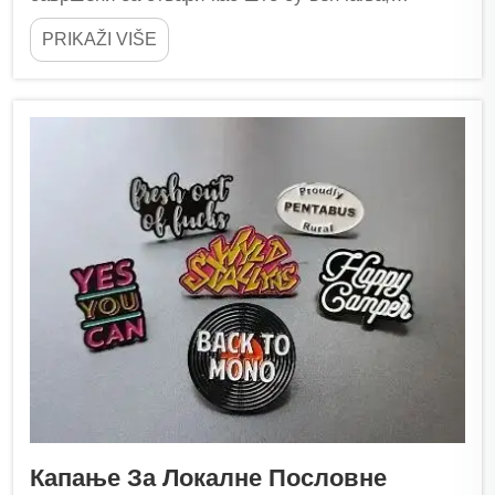
рођендани или фестивали. Када дате кастум...
PRIKAŽI VIŠE
Капање За Локалне Пословне