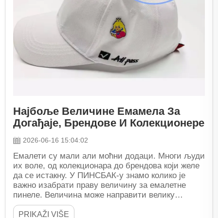
Најбоље Величине Емамела За
Догађаје, Брендове И Колекционере
2026-06-16 15:04:02
Емалети су мали али моћни додаци. Многи људи
их воле, од колекционара до брендова који желе
да се истакну. У ПИНСБАК-у знамо колико је
важно изабрати праву величину за емалетне
пинеле. Величина може направити велику
разлику ја...
PRIKAŽI VIŠE