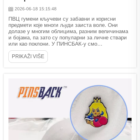
2026-06-18 15:15:48
ПВЦ гумени кључеви су забавни и корисни
предмети које многи људи заиста воле. Они
долазе у многим облицима, разним величинама
и бојама, па зато су популарни за личне ствари
или као поклони. У ПИНСБАК-у смо
специјализовани за производњу
висококвалитетних ПВЦ масива...
PRIKAŽI VIŠE