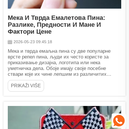
Мека И Тврда Емалетова Пина:
Разлике, Предности И Мане И
Фактори Цене
2026-05-23 09:45:18
Мека и тврда емаљна пина су две популарне
врсте репел пина, људи их често користе за
приказивање дизајна, логотипа или нека
уметничка дела. Обоје имају своје посебне
ствари које их чине лепшим из различитих
разлога. Избор једног или другог може бити
љубазан...
PRIKAŽI VIŠE