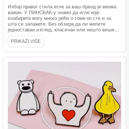
Избор правог стила игле за ваш бренд је веома
важан. У ПИНСБАК-у знамо да игле које
изаберете могу много рећи о томе ко сте и за
шта се залажете. Без обзира да ли желите
једноставан изглед, класичан или нешто више
фенси, знајући разлике може х...
PRIKAŽI VIŠE