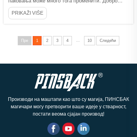
паковања може много тога променити. Добро
паковање не само да чува пи...
PRIKAŽI VIŠE
...
Пре
1
2
3
4
10
Следећи
Производи на маштапи као што су магија, ПИНСБАК
магичари могу претворити ваше идеје у стварност,
постати веома сјајан производ!