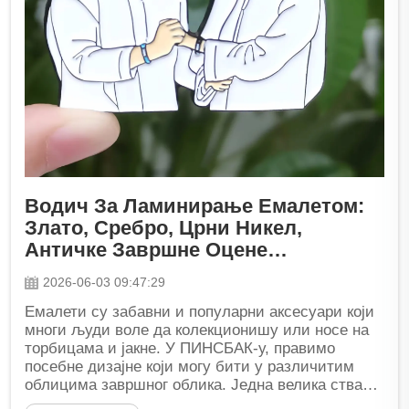
Водич За Ламинирање Емалетом:
Злато, Сребро, Црни Никел,
Античке Завршне Оцене
Објашњене
2026-06-03 09:47:29
Емалети су забавни и популарни аксесуари који
многи људи воле да колекционишу или носе на
торбицама и јакне. У ПИНСБАК-у, правимо
посебне дизајне који могу бити у различитим
облицима завршног облика. Једна велика ствар у
израду емаљних пина је платина...