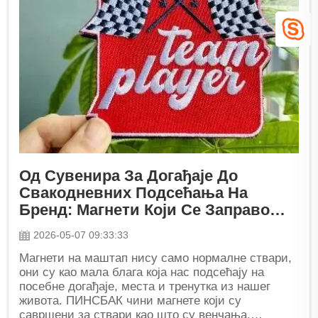
Од Сувенира За Догађаје До
Свакодневних Подсећања На
Бренд: Магнети Који Се Заправо
Држе
2026-05-07 09:33:33
Магнети на маштап нису само нормалне ствари,
они су као мала блага која нас подсећају на
посебне догађаје, места и тренутка из нашег
живота. ПИНСБАК чини магнете који су
савршени за ствари као што су венчања,