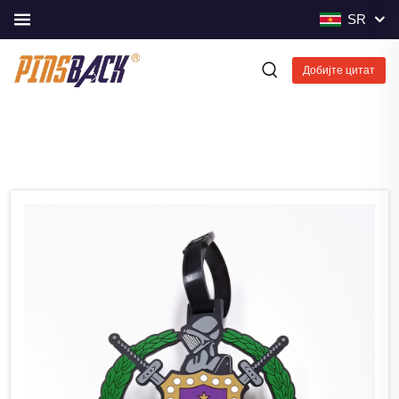
SR
Добијте цитат