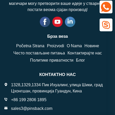
магичари могу претворити ваше идеје у стварност,
постати веома сјајан производ!
Брза веза
Početna Strana
Proizvodi
O Nama
Новине
Често постављане питања
Контактирајте нас
Политике приватности
Блог
КОНТАКТНО НАС
1328,1329,1334 Пик Ихуалинг, улица Шики, град
Цхонгшан, провинција Гуандун, Кина
+86 199 2806 1895
sales3@pinsback.com