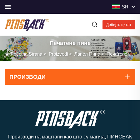
SR
Добијте цитат
Печатене пине
Početna Strana
>
Proizvodi
>
Лапел Пинс
>
Печатене пине
ПРОИЗВОДИ
Производи на маштапи као што су магија, ПИНСБАК