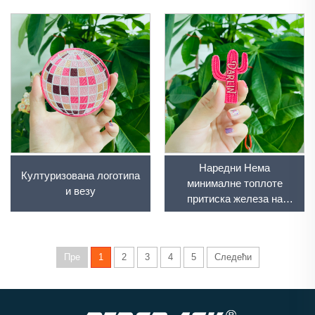
Наредни Нема
Културизована логотипа
минималне топлоте
и везу
притиска железа на
лапире Наредни шешири
лого дизајнер Ембридхер
Лапири Апликација за
Пре
1
2
3
4
5
Следећи
одећу