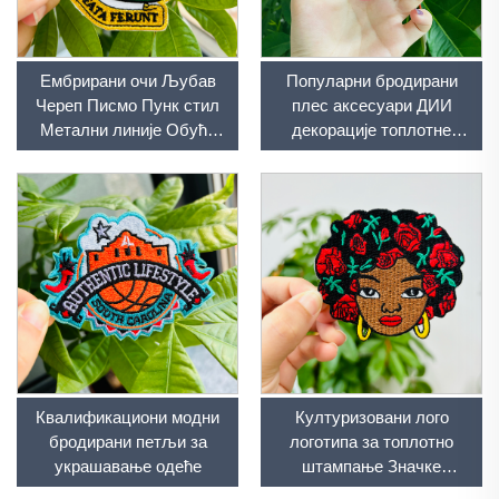
Ембрирани очи Љубав
Популарни бродирани
Череп Писмо Пунк стил
плес аксесуари ДИИ
Метални линије Обућа
декорације топлотне
Аксесуари ДИИ
лепиле апликације Розе
Ембрионирања Патч
гвожђе бродирани плес
за тканину и шешире
плес
Квалификациони модни
Културизовани лого
бродирани петљи за
логотипа за топлотно
украшавање одеће
штампање Значке
Ембридрирани плетх