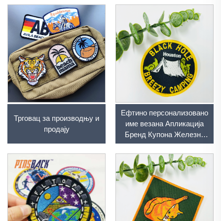
Шивање на гвожђе на
одећу Плетх
Културизовани плетх
Ембридрирање
Ефтино персонализовано
Трговац за производњу и
име везана Апликација
продају
Бренд Купона Железна
на ткани логотипи
лептери прилагођена
везања за одећу