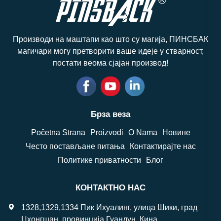
Производи на маштапи као што су магија, ПИНСБАК
магичари могу претворити ваше идеје у стварност,
постати веома сјајан производ!
Брза веза
Početna Strana
Proizvodi
O Nama
Новине
Често постављане питања
Контактирајте нас
Политике приватности
Блог
КОНТАКТНО НАС
1328,1329,1334 Пик Ихуалинг, улица Шики, град
Цхонгшан, провинција Гуандун, Кина