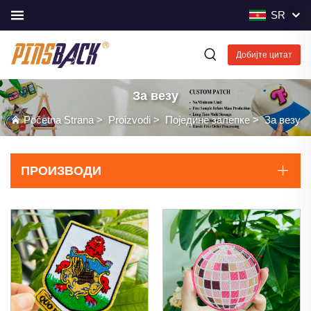
SR
Добијте цитат
За везу
Početna Strana
>
Proizvodi
>
Поједине залепке
>
За везу
ПРОИЗВОДИ