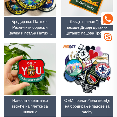
Бродирање Патцхес
Дизајн прилагођене
Различити обрасци
везице Дизајн цртаних
Квачка и петља Патцхес
цртаних пацова Трон на
Полни бродирани
шију на куку и петлице
Аплицес за шешире Џинс
Везиње тканих
џелет Коптер
прилагођених пацова
Наносити вештачко
ОЕМ прилагођени гвожђе
гвожђе на плетке за
на бродирање пацове за
шивање
одећу