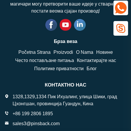
магичари могу претворити ваше идеје у стварност,
постати веома сјајан производ!
Брза веза
Početna Strana
Proizvodi
O Nama
Новине
Често постављане питања
Контактирајте нас
Политике приватности
Блог
КОНТАКТНО НАС
1328,1329,1334 Пик Ихуалинг, улица Шики, град
Цхонгшан, провинција Гуандун, Кина
+86 199 2806 1895
sales3@pinsback.com