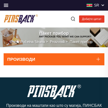
SR
Добијте цитат
Пакет прибор
Početna Strana
>
Proizvodi
>
Пакет прибор
ПРОИЗВОДИ
Производи на маштапи као што су магија, ПИНСБАК