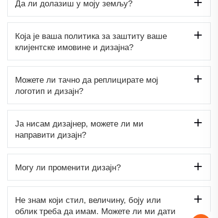
Да ли долазиш у моју земљу?
Која је ваша политика за заштиту ваше
клијентске имовине и дизајна?
Можете ли тачно да реплицирате мој
логотип и дизајн?
Ја нисам дизајнер, можете ли ми
направити дизајн?
Могу ли променити дизајн?
Не знам који стил, величину, боју или
облик треба да имам. Можете ли ми дати