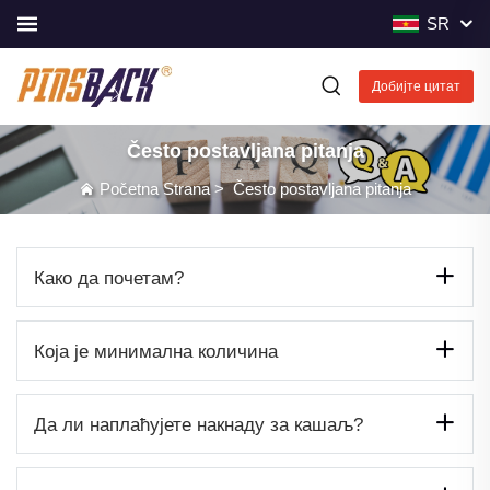
SR
Добијте цитат
Često postavljana pitanja
Početna Strana
>
Često postavljana pitanja
Како да почетам?
Која је минимална количина
Да ли наплаћујете накнаду за кашаљ?