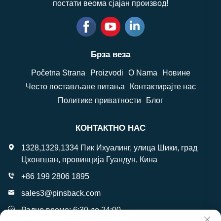
постати веома сјајан производ!
Брза веза
Početna Strana
Proizvodi
O Nama
Новине
Често постављане питања
Контактирајте нас
Политике приватности
Блог
КОНТАКТНО НАС
1328,1329,1334 Пик Ихуалинг, улица Шики, град
Цхонгшан, провинција Гуандун, Кина
+86 199 2806 1895
sales3@pinsback.com
Радно време: 6:30 до 24:00