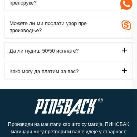
препоруке?
Можете ли ми послати узор пре
производње?
Да ли нудиш 50/50 исплате?
Како могу да платим за вас?
Производи на маштапи као што су магија, ПИНСБАК
магичари могу претворити ваше идеје у стварност,