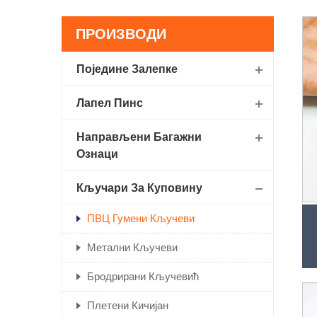
ПРОИЗВОДИ
Поједине Залепке
Лапел Пинс
Направљени Багажни
Ознаци
Кључари За Куповину
ПВЦ Гумени Кључеви
Метални Кључеви
Бродрирани Кључевић
Плетени Кичијан