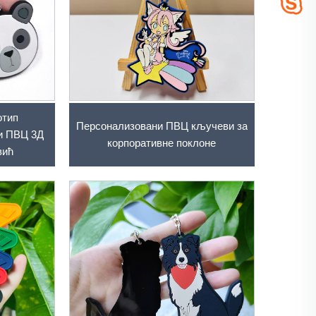
отип
Персонализовани ПВЦ кључеви за
и ПВЦ 3Д
корпоративне поклоне
вић