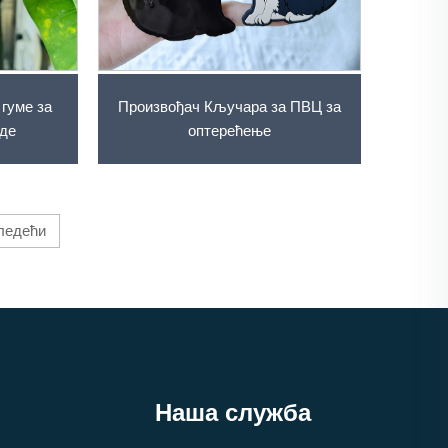
гуме за
Произвођач Кључара за ПВЦ за
оде
оптерећење
ледећи
Наша служба