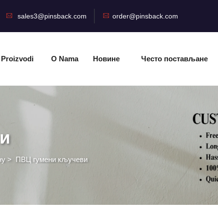
sales3@pinsback.com
order@pinsback.com
Proizvodi
O Nama
Новине
Често постављане
питања
и
ну
>
ПВЦ гумени кључеви