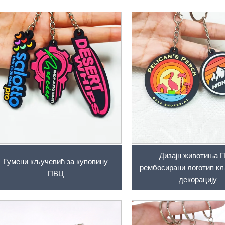
Дизајн животиња 
Гумени кључевић за куповину
рембосирани логотип к
ПВЦ
декорацију