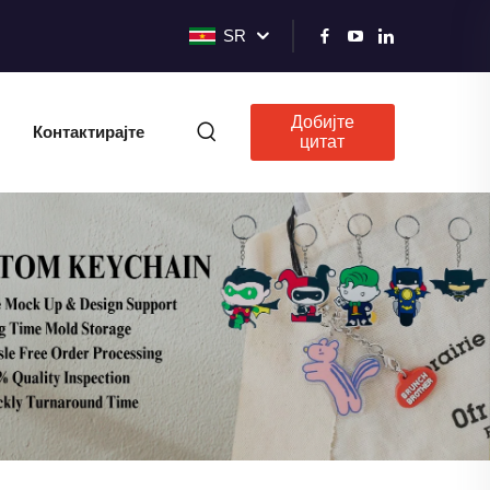
SR
Добијте
Контактирајте
цитат
нас