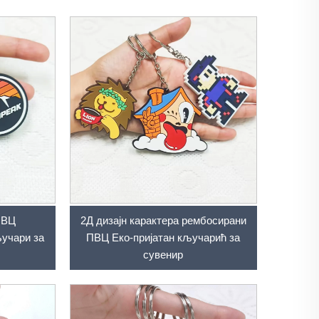
ПВЦ
2Д дизајн карактера рембосирани
ључари за
ПВЦ Еко-пријатан кључарић за
сувенир