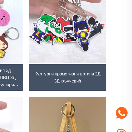
ип 2д
Културни промотивни цртани 2Д
 ПВЦ 3Д
3Д кључевић
ључари
овани
кључари