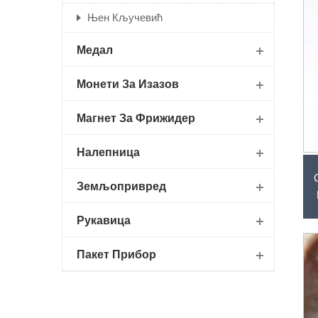
Њен Кључевић
Медал
Монети За Изазов
Магнет За Фрижидер
Налепница
Земљопривред
Рукавица
Пакет Прибор