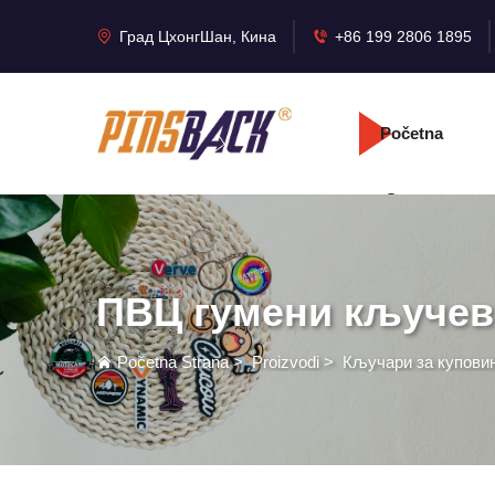
Град ЦхонгШан, Кина
+86 199 2806 1895
Početna
Strana
ПВЦ гумени кључев
Početna Strana
>
Proizvodi
>
Кључари за купови