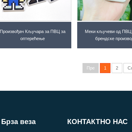
Произвођач Кључара за ПВЦ за
Меки кључеви од ПВЦ 
оптерећење
брендске произв
Пре
1
2
С
Брза веза
КОНТАКТНО НАС