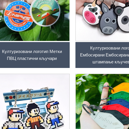
Културизовани лог
Културизовани логотип Метки
Ембосирани Ембосиран
ПВЦ пластични кључари
штампање кључе