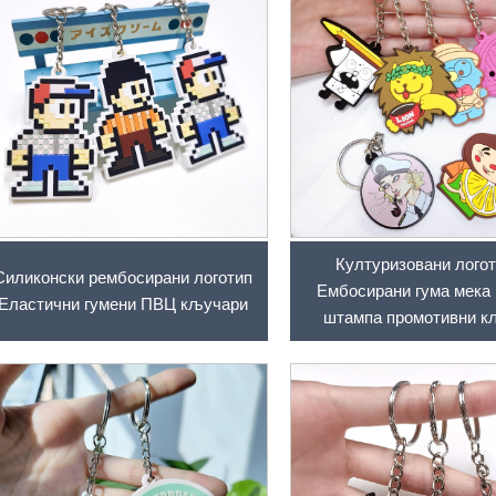
Културизовани логот
Силиконски рембосирани логотип
Ембосирани гума мека
Еластични гумени ПВЦ кључари
штампа промотивни к
кључари Персонализ
персонализовани ПВЦ 