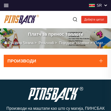
SR
Добијте цитат
Платч за пренос топлоте
Početna Strana
>
Proizvodi
>
Поједине залепке
>
Платч за пренос топлоте
ПРОИЗВОДИ
Производи на маштапи као што су магија, ПИНСБАК