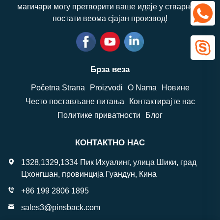
магичари могу претворити ваше идеје у стварност,
постати веома сјајан производ!
Брза веза
Početna Strana
Proizvodi
O Nama
Новине
Често постављане питања
Контактирајте нас
Политике приватности
Блог
КОНТАКТНО НАС
1328,1329,1334 Пик Ихуалинг, улица Шики, град
Цхонгшан, провинција Гуандун, Кина
+86 199 2806 1895
sales3@pinsback.com