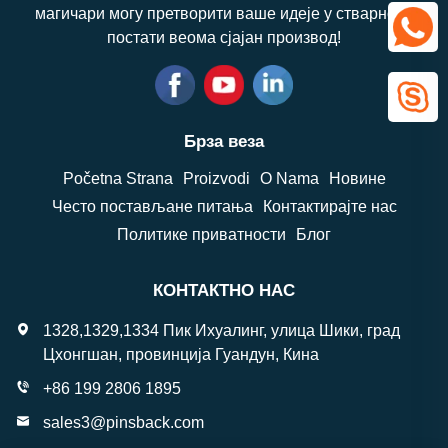
магичари могу претворити ваше идеје у стварност,
постати веома сјајан производ!
Брза веза
Početna Strana
Proizvodi
O Nama
Новине
Често постављане питања
Контактирајте нас
Политике приватности
Блог
КОНТАКТНО НАС
1328,1329,1334 Пик Ихуалинг, улица Шики, град
Цхонгшан, провинција Гуандун, Кина
+86 199 2806 1895
sales3@pinsback.com