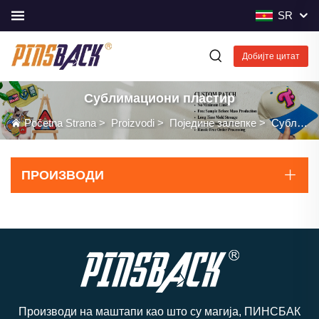
SR
Добијте цитат
Сублимациони пластир
Početna Strana
>
Proizvodi
>
Поједине залепке
>
Сублимациони пластир
ПРОИЗВОДИ
Производи на маштапи као што су магија, ПИНСБАК