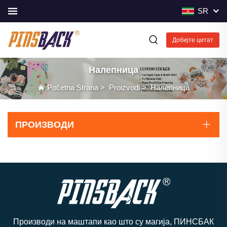
SR
Добијте цитат
Налепница
Početna Strana
>
Proizvodi
>
Налепница
ПРОИЗВОДИ
Производи на маштапи као што су магија, ПИНСБАК