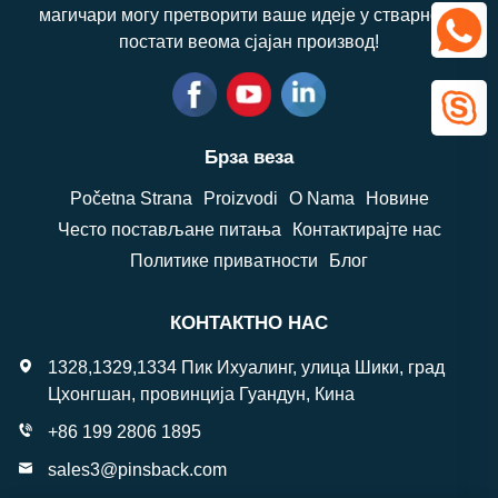
магичари могу претворити ваше идеје у стварност,
постати веома сјајан производ!
Брза веза
Početna Strana
Proizvodi
O Nama
Новине
Често постављане питања
Контактирајте нас
Политике приватности
Блог
КОНТАКТНО НАС
1328,1329,1334 Пик Ихуалинг, улица Шики, град
Цхонгшан, провинција Гуандун, Кина
+86 199 2806 1895
sales3@pinsback.com