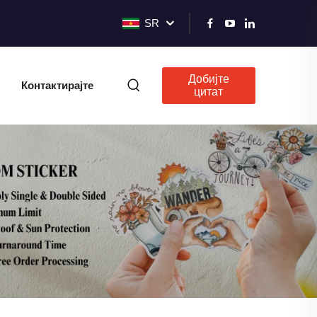
SR
Добијте
Контактирајте
цитат
нас