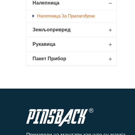
Налепница
Налепница За Прилагођени
Земљопривред
Рукавица
Пакет Прибор
Производи на маштапи као што су магија,