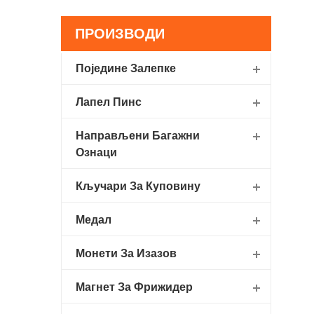
ПРОИЗВОДИ
Поједине Залепке
Лапел Пинс
Направљени Багажни
Ознаци
Кључари За Куповину
Медал
Монети За Изазов
Магнет За Фрижидер