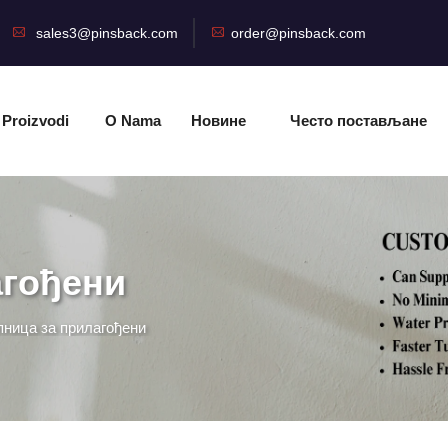
sales3@pinsback.com
order@pinsback.com
Proizvodi
O Nama
Новине
Често постављане
питања
агођени
ница за прилагођени