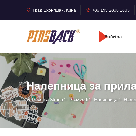
Град ЦхонгШан, Кина
+86 199 2806 1895
Početna
Strana
Налепница за прил
Početna Strana
>
Proizvodi
>
Налепница
>
Налеп