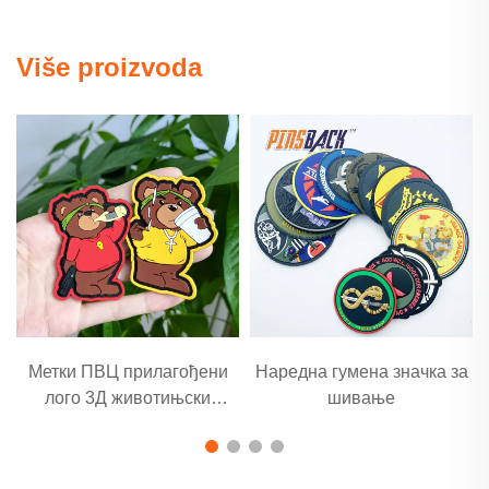
Više proizvoda
Метки ПВЦ прилагођени
Наредна гумена значка за
лого 3Д животињски
шивање
гумени пластир