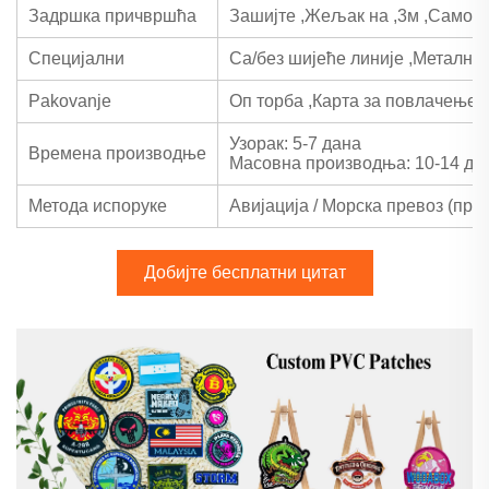
Задршка причвршћа
Зашијте
,
Жељак на
,
3м
,
Самол
Специјални
Са/без шијеће линије
,
Метални
Pakovanje
Оп торба
,
Карта за повлачење
,
Узорак: 5-7 дана
Времена производње
Масовна производња: 10-14 да
Метода испоруке
Авијација / Морска превоз (прек
Добијте бесплатни цитат