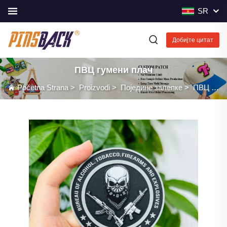
SR
Добијте цитат
ПВЦ гумени плач
Početna Strana
>
Proizvodi
>
Поједине залепке
>
ПВЦ гумени плач