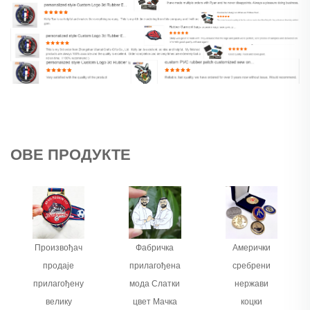
ОВЕ ПРОДУКТЕ
Произвођач
Фабричка
Амерички
продаје
прилагођена
сребрени
прилагођену
мода Слатки
нержави
велику
цвет Мачка
коцки