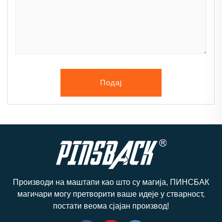
Подај
Производи на маштапи као што су магија, ПИНСБАК
магичари могу претворити ваше идеје у стварност,
постати веома сјајан производ!