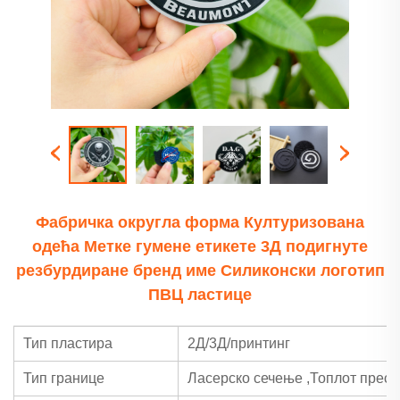
Фабричка округла форма Културизована
одећа Метке гумене етикете 3Д подигнуте
резбурдиране бренд име Силиконски логотип
ПВЦ ластице
Тип пластира
2Д/3Д/принтинг
Тип границе
Ласерско сечење
,
Топлот прес