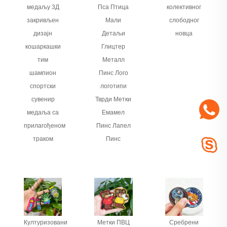
медаљу 3Д
Пса Птица
колективног
закривљен
Мали
слободног
дизајн
Детаљи
новца
кошаркашки
Глицтер
тим
Металл
шампион
Пинс Лого
спортски
логотипи
сувенир
Тврди Метки
медаља са
Емамел
прилагођеном
Пинс Лапел
траком
Пинс
Културизовани
Метки ПВЦ
Сребрени