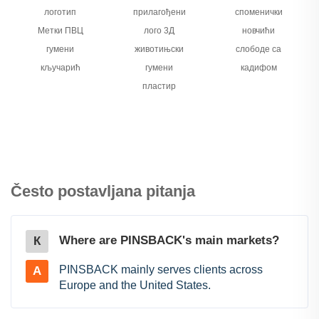
логотип
прилагођени
споменички
Метки ПВЦ
лого 3Д
новчићи
гумени
животињски
слободе са
кључарић
гумени
кадифом
пластир
Često postavljana pitanja
Where are PINSBACK's main markets?
К
PINSBACK mainly serves clients across
A
Europe and the United States.