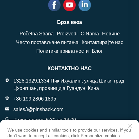
Брза веза
Početna Strana
Proizvodi
O Nama
Новине
Често постављане питања
Контактирајте нас
Политике приватности
Блог
КОНТАКТНО НАС
1328,1329,1334 Пик Ихуалинг, улица Шики, град
Цхонгшан, провинција Гуандун, Кина
+86 199 2806 1895
sales3@pinsback.com
Радно време: 6:30 до 24:00
We use cookies and similar tools to provide our services. If you
don't want to accept all cookies, click Personalize cookies.