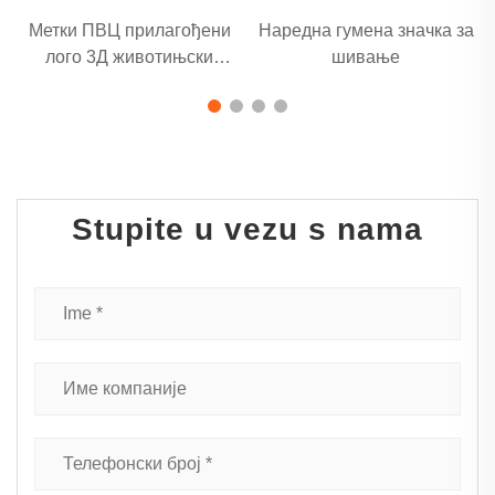
Метки ПВЦ прилагођени
Наредна гумена значка за
лого 3Д животињски
шивање
гумени пластир
Stupite u vezu s nama