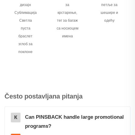
дизајн
за
петље за
Сублимација
крстарење,
шешире и
Светла
тег за багаж
одећу
пуста
са носиоцем
браслет
имена
зглоб за
поклоне
Često postavljana pitanja
Can PINSBACK handle large promotional
К
programs?