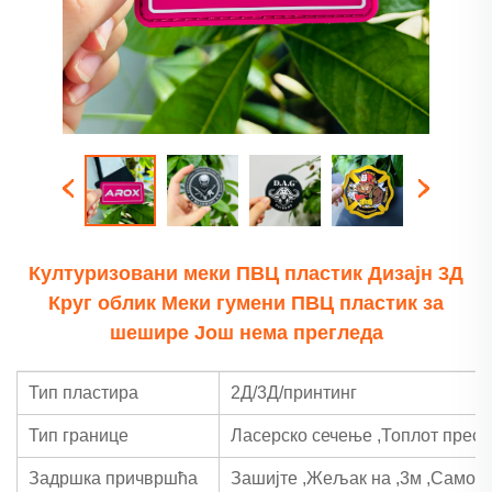
Културизовани меки ПВЦ пластик Дизајн 3Д
Круг облик Меки гумени ПВЦ пластик за
шешире Још нема прегледа
Тип пластира
2Д/3Д/принтинг
Тип границе
Ласерско сечење
,
Топлот прес
Задршка причвршћа
Зашијте
,
Жељак на
,
3м
,
Самол