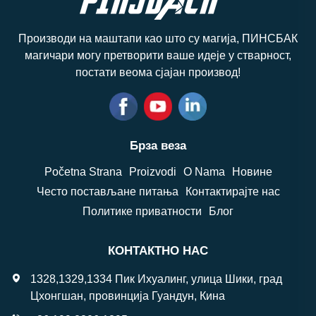
Производи на маштапи као што су магија, ПИНСБАК
магичари могу претворити ваше идеје у стварност,
постати веома сјајан производ!
Брза веза
Početna Strana
Proizvodi
O Nama
Новине
Често постављане питања
Контактирајте нас
Политике приватности
Блог
КОНТАКТНО НАС
1328,1329,1334 Пик Ихуалинг, улица Шики, град
Цхонгшан, провинција Гуандун, Кина