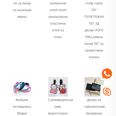
тег за багаж
силиконски
Голф торба
са носиоцем
зглоб зглоб
ТЕГ
имена
прилагођена
ПУРЕТАЖНА
еластична
ТЕГ 3Д
зглоб за
дизајн ЛОГО
спорт
ПВЦ гумена
багаж ТЕГ за
промотивни
поклон
Фабрика
Сублимационска
Дизајн за
оптовариња
гума,
самолепљиве
Модни
водоотпорна
бродиране