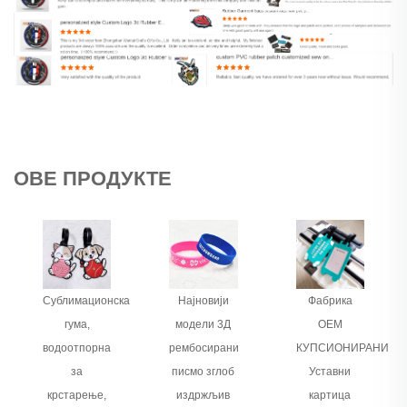
ОВЕ ПРОДУКТЕ
Сублимационска
Најновији
Фабрика
гума,
модели 3Д
ОЕМ
водоотпорна
рембосирани
КУПСИОНИРАНИ
за
писмо зглоб
Уставни
крстарење,
издржљив
картица