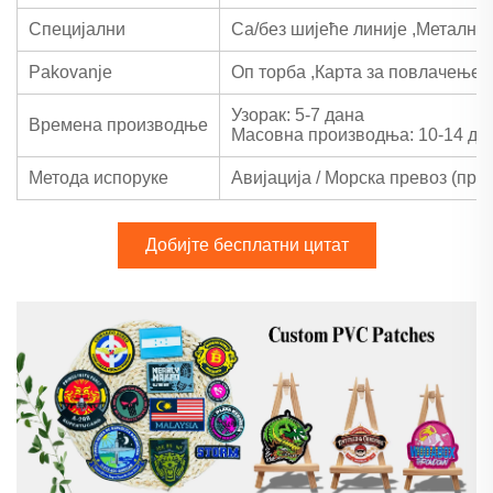
Специјални
Са/без шијеће линије
,
Метални
Pakovanje
Оп торба
,
Карта за повлачење
,
Узорак: 5-7 дана
Времена производње
Масовна производња: 10-14 да
Метода испоруке
Авијација / Морска превоз (прек
Добијте бесплатни цитат