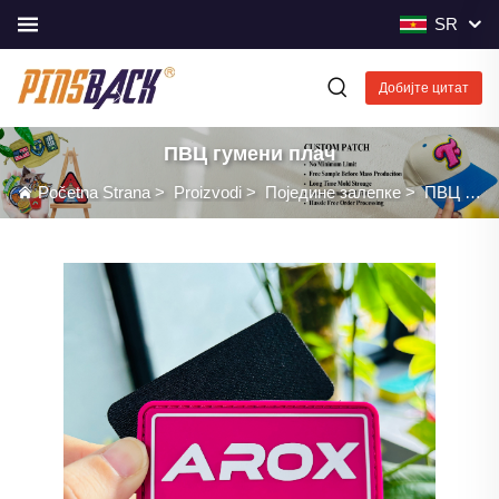
SR
Добијте цитат
ПВЦ гумени плач
Početna Strana
>
Proizvodi
>
Поједине залепке
>
ПВЦ гумени плач