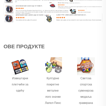
ОВЕ ПРОДУКТЕ
Извештајни
Културне
Светска
плетчићи за
покретне
спортска
одећу
металне
сувенирска
лого значке
медаља
Лапел Пинс
гравирана