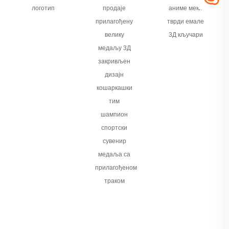
логотип
продаје
аниме меки
прилагођену
тврди емале
велику
3Д кључари
медаљу 3Д
закривљен
дизајн
кошаркашки
тим
шампион
спортски
сувенир
медаља са
прилагођеном
траком