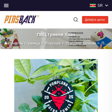
SR
Добијте цитат
ПВЦ гумени плач
Почетна страница
>
Proizvodi
>
Поједине залепке
>
ПВЦ гумени плач