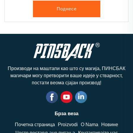
Поднесе
Производи на маштапи као што су магија, ПИНСБАК
магичари могу претворити ваше идеје у стварност,
постати веома сјајан производ!
Брза веза
Почетна страница
Proizvodi
O Nama
Новине
Често постављане питања
Контактирајте нас