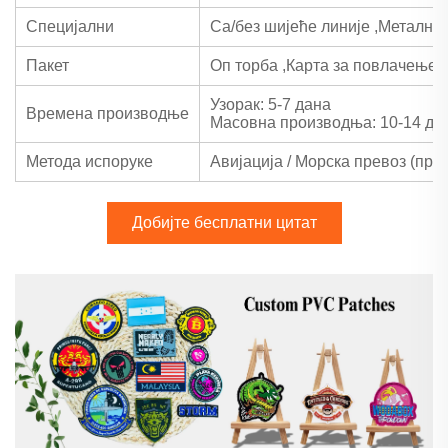
Специјални
Са/без шијеће линије
,
Метални
Пакет
Оп торба
,
Карта за повлачење
,
Узорак: 5-7 дана
Времена производње
Масовна производња: 10-14 да
Метода испоруке
Авијација / Морска превоз (прек
Добијте бесплатни цитат