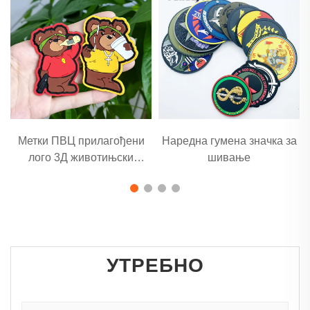
Метки ПВЦ прилагођени
Наредна гумена значка за
лого 3Д животињски
шивање
гумени пластир
УТРЕБНО