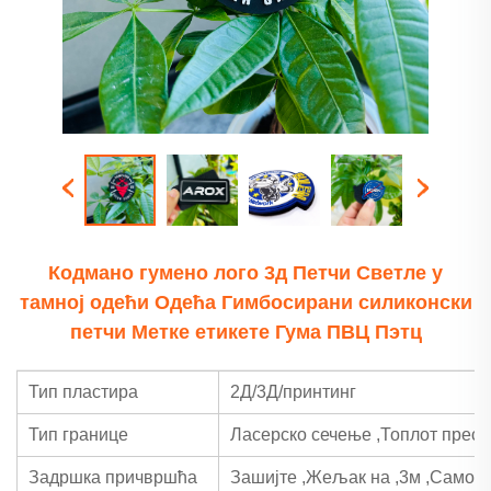
Кодмано гумено лого 3д Петчи Светле у
тамној одећи Одећа Гимбосирани силиконски
петчи Метке етикете Гума ПВЦ Пэтц
Тип пластира
2Д/3Д/принтинг
Тип границе
Ласерско сечење
,
Топлот прес
Задршка причвршћа
Зашијте
,
Жељак на
,
3м
,
Самол