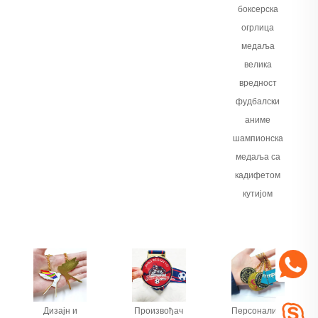
боксерска
огрлица
медаља
велика
вредност
фудбалски
аниме
шампионска
медаља са
кадифетом
кутијом
Дизајн и
Произвођач
Персонализовани