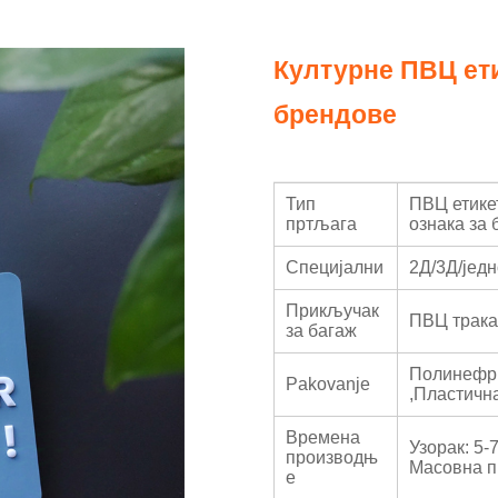
Културне ПВЦ ети
брендове
Тип
ПВЦ етике
пртљага
ознака за 
Специјални
2Д/3Д/јед
Прикључак
ПВЦ трак
за багаж
Полинефр
Pakovanje
,
Пластична
Времена
Узорак: 5-
производњ
Масовна п
е