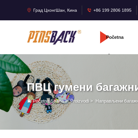
Град ЦхонгШан, Кина
+86 199 2806 1895
Početna
Strana
ПВЦ гумени багажни
Početna Strana
>
Proizvodi
>
Направљени багажн