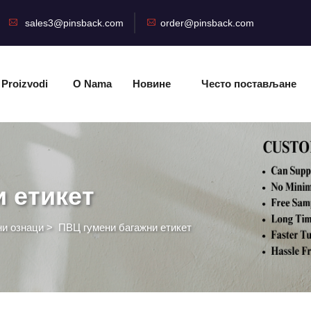
sales3@pinsback.com
order@pinsback.com
Proizvodi
O Nama
Новине
Често постављане
питања
 етикет
и ознаци
>
ПВЦ гумени багажни етикет