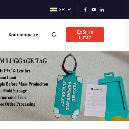
SR
Добијте
Контактирајте
цитат
нас