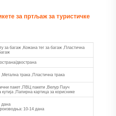
кете за пртљаж за туристичке
ту за багаж
,
Кожана тег за багаж
,
Пластична
багаж
нострана/двострана
а
,
Метална трака
,
Пластична трака
ични пакет
,
ПВЦ пакети
,
Велур Пауч
 кутија
,
Папирна картица за кориснике
7 дана
роизводња: 10-14 дана