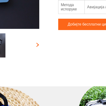
Метода
Авијација 
испоруке
Добијте бесплатни ци