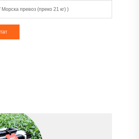
/ Морска превоз (преко 21 кг)
)
тат